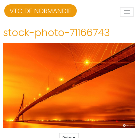
VTC DE NORMANDIE
stock-photo-71166743
Retour